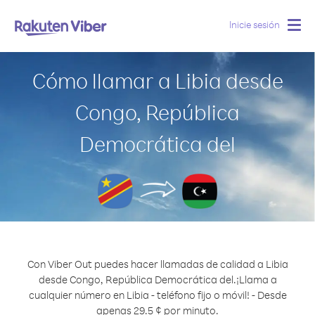
Inicie sesión
Togg
navig
Cómo llamar a Libia desde
Congo, República
Democrática del
Con Viber Out puedes hacer llamadas de calidad a Libia
desde Congo, República Democrática del.
¡Llama a
cualquier número en Libia - teléfono fijo o móvil! - Desde
apenas 29.5 ¢ por minuto.