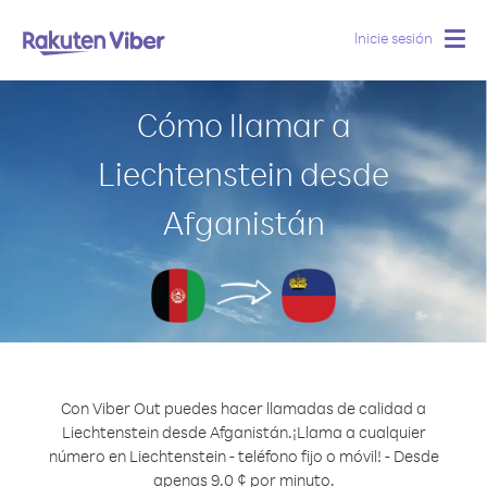
Inicie sesión
Togg
navig
Cómo llamar a
Liechtenstein desde
Afganistán
Con Viber Out puedes hacer llamadas de calidad a
Liechtenstein desde Afganistán.
¡Llama a cualquier
número en Liechtenstein - teléfono fijo o móvil! - Desde
apenas 9.0 ¢ por minuto.