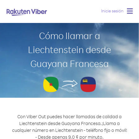
Inicie sesión
Togg
navig
Cómo llamar a
Liechtenstein desde
Guayana Francesa
Con Viber Out puedes hacer llamadas de calidad a
Liechtenstein desde Guayana Francesa.
¡Llama a
cualquier número en Liechtenstein - teléfono fijo o móvil!
- Desde apenas 9.0 ¢ por minuto.