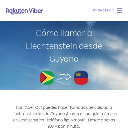
Inicie sesión
Togg
navig
Cómo llamar a
Liechtenstein desde
Guyana
Con Viber Out puedes hacer llamadas de calidad a
Liechtenstein desde Guyana.
¡Llama a cualquier número
en Liechtenstein - teléfono fijo o móvil! - Desde apenas
9.0 ¢ por minuto.