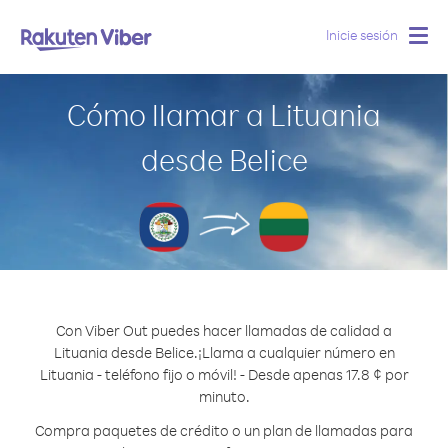
Inicie sesión
Togg
navig
Cómo llamar a Lituania
desde Belice
Con Viber Out puedes hacer llamadas de calidad a
Lituania desde Belice.
¡Llama a cualquier número en
Lituania - teléfono fijo o móvil! - Desde apenas 17.8 ¢ por
minuto.
Compra paquetes de crédito o un plan de llamadas para