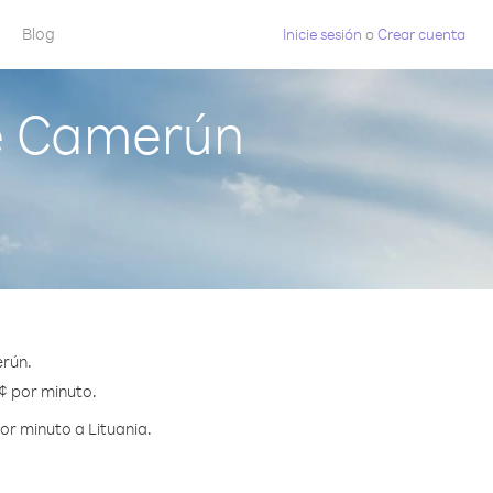
Blog
Inicie sesión
o
Crear cuenta
e Camerún
erún.
 ¢ por minuto.
or minuto a Lituania.