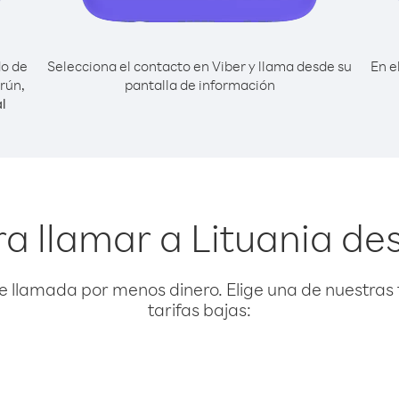
do de
Selecciona el contacto en Viber y llama desde su
En e
rún,
pantalla de información
l
ra llamar a Lituania d
e llamada por menos dinero. Elige una de nuestras 
tarifas bajas: