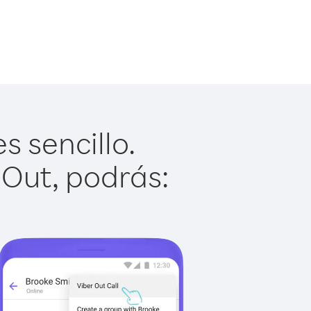
s sencillo.
 Out, podrás: