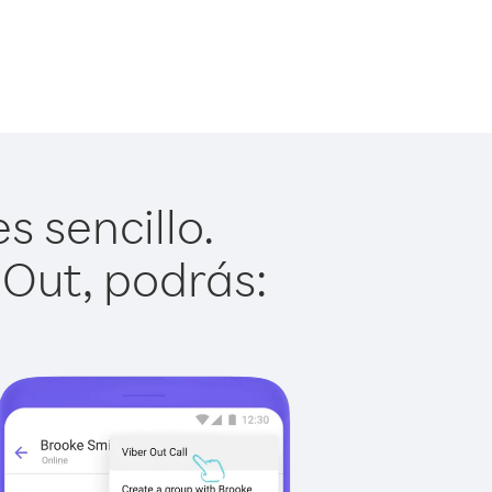
s sencillo.
 Out, podrás: