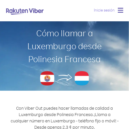
Inicie sesión
Togg
navig
Cómo llamar a
Luxemburgo desde
Polinesia Francesa
Con Viber Out puedes hacer llamadas de calidad a
Luxemburgo desde Polinesia Francesa.
¡Llama a
cualquier número en Luxemburgo - teléfono fijo o móvil! -
Desde apenas 2.3 ¢ por minuto.