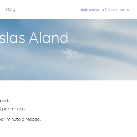
Blog
Inicie sesión
o
Crear cuenta
slas Aland
land.
¢ por minuto.
 por minuto a Macao.