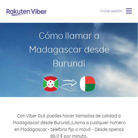
Inicie sesión
Togg
navig
Cómo llamar a
Madagascar desde
Burundi
Con Viber Out puedes hacer llamadas de calidad a
Madagascar desde Burundi.
¡Llama a cualquier número
en Madagascar - teléfono fijo o móvil! - Desde apenas
99.0 ¢ por minuto.