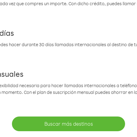
 cada vez que compres un importe. Con dicho crédito, puedes llama
días
des hacer durante 30 días llamadas internacionales al destino de tu 
nsuales
lexibilidad necesaria para hacer llamadas internacionales a teléfonos
gún momento. Con el plan de suscripción mensual puedes ahorrar en 
Buscar más destinos