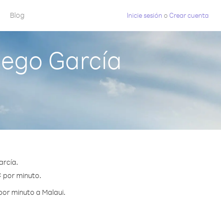
Blog
Inicie sesión
o
Crear cuenta
iego García
arcía.
¢ por minuto.
por minuto a Malaui.