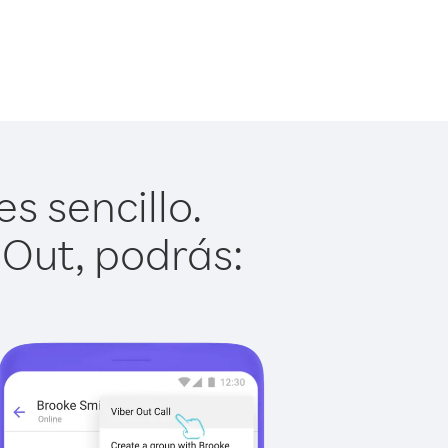
s sencillo.
 Out, podrás: