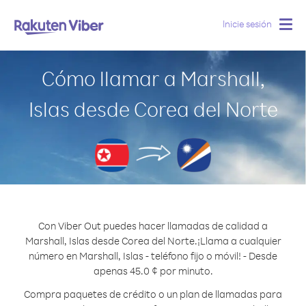
Inicie sesión
Togg
navig
Cómo llamar a Marshall,
Islas desde Corea del Norte
Con Viber Out puedes hacer llamadas de calidad a
Marshall, Islas desde Corea del Norte.
¡Llama a cualquier
número en Marshall, Islas - teléfono fijo o móvil! - Desde
apenas 45.0 ¢ por minuto.
Compra paquetes de crédito o un plan de llamadas para