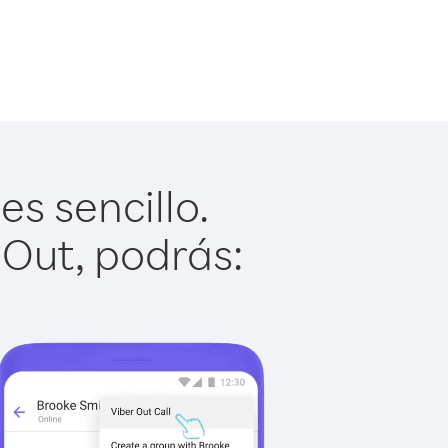
s sencillo.
 Out, podrás: