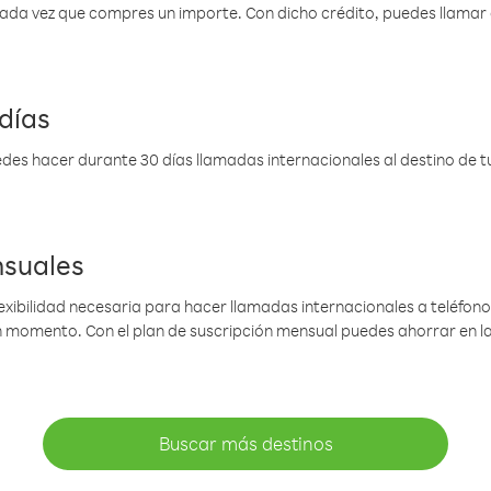
 cada vez que compres un importe. Con dicho crédito, puedes llama
días
des hacer durante 30 días llamadas internacionales al destino de tu 
nsuales
lexibilidad necesaria para hacer llamadas internacionales a teléfonos
gún momento. Con el plan de suscripción mensual puedes ahorrar en 
Buscar más destinos