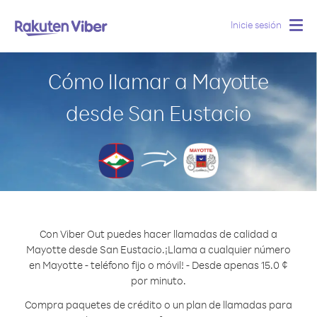
Inicie sesión
Togg
navig
Cómo llamar a Mayotte
desde San Eustacio
Con Viber Out puedes hacer llamadas de calidad a
Mayotte desde San Eustacio.
¡Llama a cualquier número
en Mayotte - teléfono fijo o móvil! - Desde apenas 15.0 ¢
por minuto.
Compra paquetes de crédito o un plan de llamadas para