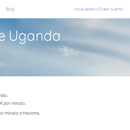
Blog
Inicie sesión
o
Crear cuenta
de Uganda
nda.
 ¢ por minuto.
por minuto a Mayotte.