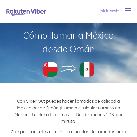
Inicie sesión
Togg
navig
Cómo llamar a México
desde Omán
Con Viber Out puedes hacer llamadas de calidad a
México desde Omán.
¡Llama a cualquier número en
México - teléfono fijo o móvil! - Desde apenas 1.2 ¢ por
minuto.
Compra paquetes de crédito o un plan de llamadas para