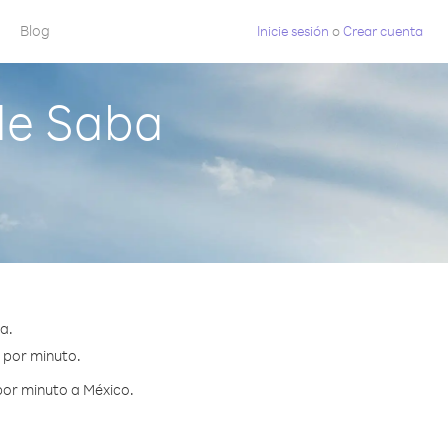
Blog
Inicie sesión
o
Crear cuenta
de Saba
a.
¢ por minuto.
por minuto a México.