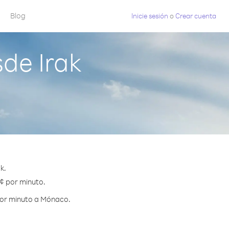
Blog
Inicie sesión
o
Crear cuenta
de Irak
k.
 ¢ por minuto.
por minuto a Mónaco.