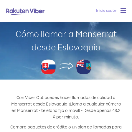
Inicie sesión
Togg
navig
Cómo llamar a Monserrat
desde Eslovaquia
Con Viber Out puedes hacer llamadas de calidad a
Monserrat desde Eslovaquia.
¡Llama a cualquier número
en Monserrat - teléfono fijo o móvil! - Desde apenas 43.2
¢ por minuto.
Compra paquetes de crédito o un plan de llamadas para