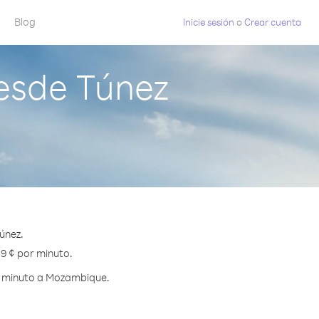
Blog
Inicie sesión
o
Crear cuenta
esde Túnez
únez.
.9 ¢ por minuto.
r minuto a Mozambique.