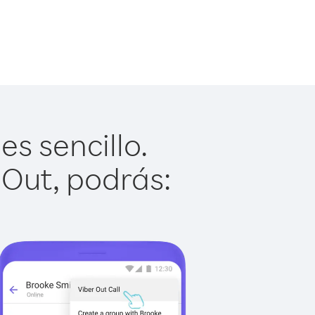
s sencillo.
 Out, podrás: