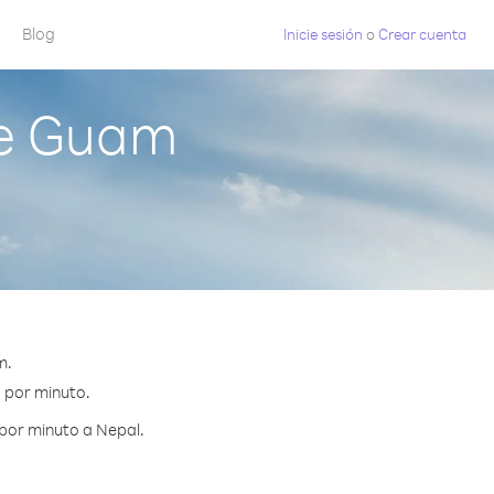
Blog
Inicie sesión
o
Crear cuenta
de Guam
m.
¢ por minuto.
por minuto a Nepal.