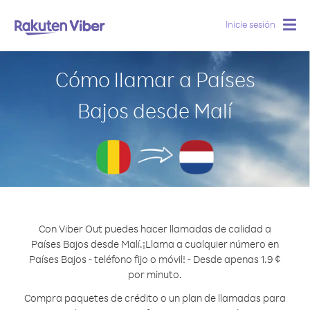
Inicie sesión
Togg
navig
Cómo llamar a Países
Bajos desde Malí
Con Viber Out puedes hacer llamadas de calidad a
Países Bajos desde Malí.
¡Llama a cualquier número en
Países Bajos - teléfono fijo o móvil! - Desde apenas 1.9 ¢
por minuto.
Compra paquetes de crédito o un plan de llamadas para