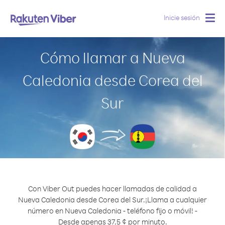
Inicie sesión
Togg
navig
Cómo llamar a Nueva
Caledonia desde Corea del
Sur
Con Viber Out puedes hacer llamadas de calidad a
Nueva Caledonia desde Corea del Sur.
¡Llama a cualquier
número en Nueva Caledonia - teléfono fijo o móvil! -
Desde apenas 37.5 ¢ por minuto.