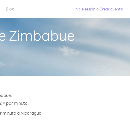
Blog
Inicie sesión
o
Crear cuenta
de Zimbabue
babue.
2 ¢ por minuto.
or minuto a Nicaragua.