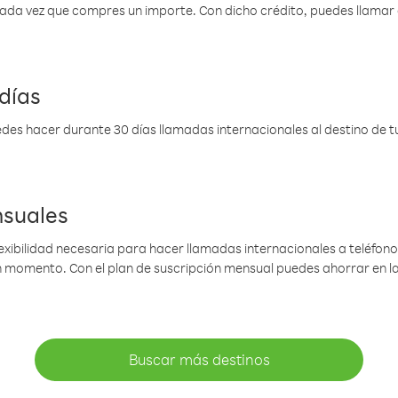
 cada vez que compres un importe. Con dicho crédito, puedes llama
días
des hacer durante 30 días llamadas internacionales al destino de tu 
nsuales
lexibilidad necesaria para hacer llamadas internacionales a teléfonos
gún momento. Con el plan de suscripción mensual puedes ahorrar en 
Buscar más destinos