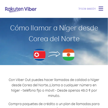
Inicie sesión
Togg
navig
Cómo llamar a Níger desde
Corea del Norte
Con Viber Out puedes hacer llamadas de calidad a Níger
desde Corea del Norte.
¡Llama a cualquier número en
Níger - teléfono fijo o móvil! - Desde apenas 49.0 ¢ por
minuto.
Compra paquetes de crédito o un plan de llamadas para