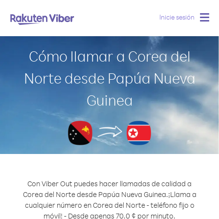
Inicie sesión
Togg
navig
Cómo llamar a Corea del
Norte desde Papúa Nueva
Guinea
Con Viber Out puedes hacer llamadas de calidad a
Corea del Norte desde Papúa Nueva Guinea.
¡Llama a
cualquier número en Corea del Norte - teléfono fijo o
móvil! - Desde apenas 70.0 ¢ por minuto.