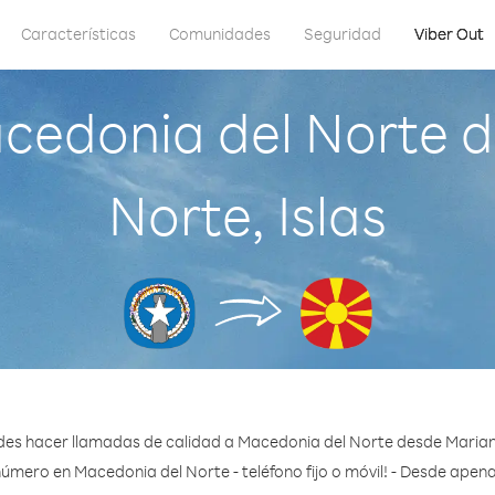
Características
Comunidades
Seguridad
Viber Out
cedonia del Norte d
Norte, Islas
es hacer llamadas de calidad a Macedonia del Norte desde Mariana
número en Macedonia del Norte - teléfono fijo o móvil! - Desde apena