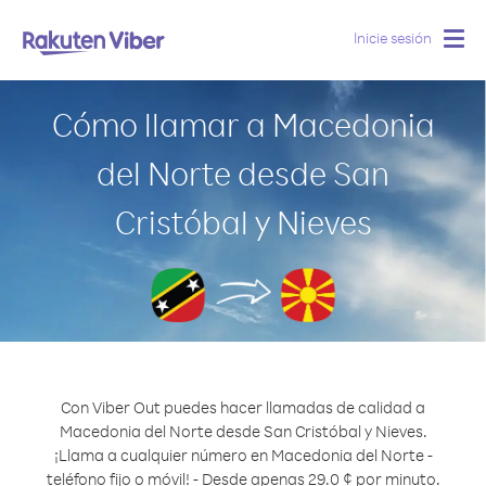
Inicie sesión
Togg
navig
Cómo llamar a Macedonia
del Norte desde San
Cristóbal y Nieves
Con Viber Out puedes hacer llamadas de calidad a
Macedonia del Norte desde San Cristóbal y Nieves.
¡Llama a cualquier número en Macedonia del Norte -
teléfono fijo o móvil! - Desde apenas 29.0 ¢ por minuto.