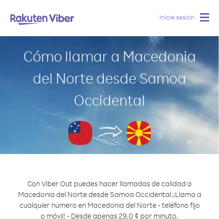
Inicie sesión
Togg
navig
Cómo llamar a Macedonia
del Norte desde Samoa
Occidental
Con Viber Out puedes hacer llamadas de calidad a
Macedonia del Norte desde Samoa Occidental.
¡Llama a
cualquier número en Macedonia del Norte - teléfono fijo
o móvil! - Desde apenas 29.0 ¢ por minuto.