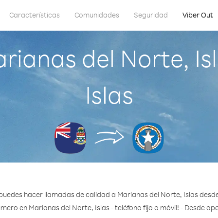
Características
Comunidades
Seguridad
Viber Out
rianas del Norte, Is
Islas
puedes hacer llamadas de calidad a Marianas del Norte, Islas desde
mero en Marianas del Norte, Islas - teléfono fijo o móvil! - Desde ap