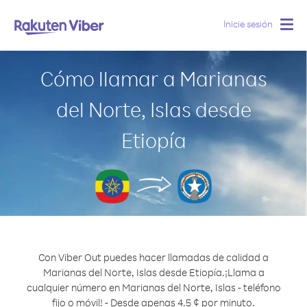
Inicie sesión
Togg
navig
Cómo llamar a Marianas
del Norte, Islas desde
Etiopía
Con Viber Out puedes hacer llamadas de calidad a
Marianas del Norte, Islas desde Etiopía.
¡Llama a
cualquier número en Marianas del Norte, Islas - teléfono
fijo o móvil! - Desde apenas 4.5 ¢ por minuto.