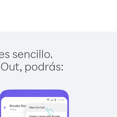
s sencillo.
 Out, podrás: