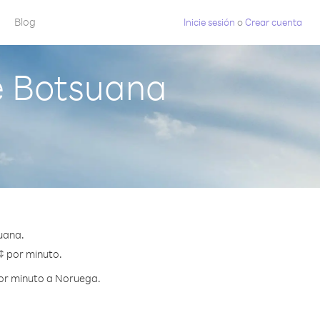
Blog
Inicie sesión
o
Crear cuenta
e Botsuana
uana.
 ¢ por minuto.
por minuto a Noruega.