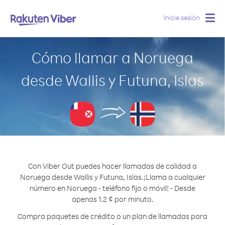
Inicie sesión
Togg
navig
Cómo llamar a Noruega
desde Wallis y Futuna, Islas
Con Viber Out puedes hacer llamadas de calidad a
Noruega desde Wallis y Futuna, Islas.
¡Llama a cualquier
número en Noruega - teléfono fijo o móvil! - Desde
apenas 1.2 ¢ por minuto.
Compra paquetes de crédito o un plan de llamadas para