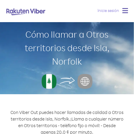
Inicie sesión
Togg
navig
Cómo llamar a Otros
territorios desde Isla,
Norfolk
Con Viber Out puedes hacer llamadas de calidad a Otros
territorios desde Isla, Norfolk.
¡Llama a cualquier número
en Otros territorios - teléfono fijo o móvil! - Desde
apenas 20.0 ¢ por minuto.