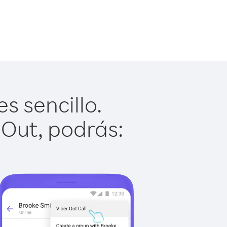
s sencillo.
 Out, podrás: