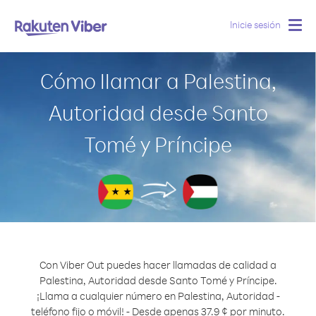
Inicie sesión
Togg
navig
Cómo llamar a Palestina,
Autoridad desde Santo
Tomé y Príncipe
Con Viber Out puedes hacer llamadas de calidad a
Palestina, Autoridad desde Santo Tomé y Príncipe.
¡Llama a cualquier número en Palestina, Autoridad -
teléfono fijo o móvil! - Desde apenas 37.9 ¢ por minuto.