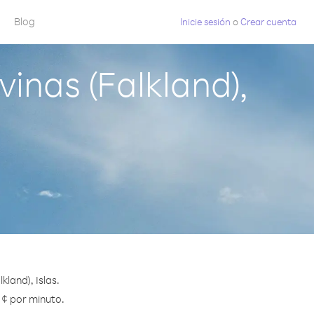
Blog
Inicie sesión
o
Crear cuenta
nas (Falkland),
land), Islas.
 ¢ por minuto.