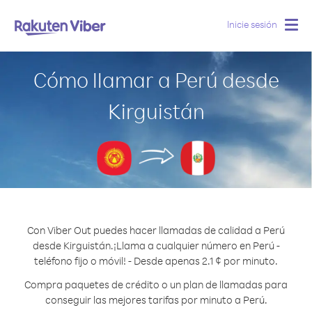
Inicie sesión
Togg
navig
Cómo llamar a Perú desde
Kirguistán
Con Viber Out puedes hacer llamadas de calidad a Perú
desde Kirguistán.
¡Llama a cualquier número en Perú -
teléfono fijo o móvil! - Desde apenas 2.1 ¢ por minuto.
Compra paquetes de crédito o un plan de llamadas para
conseguir las mejores tarifas por minuto a Perú.