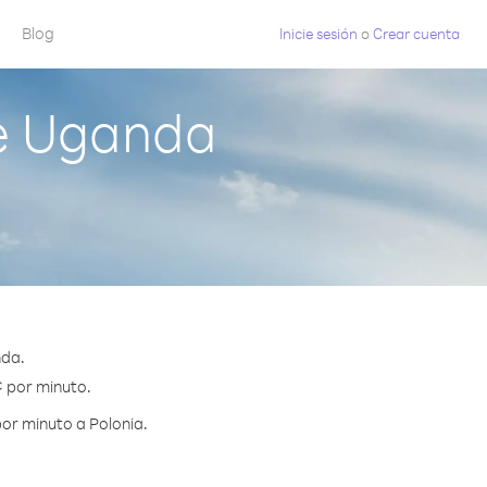
Blog
Inicie sesión
o
Crear cuenta
de Uganda
nda.
¢ por minuto.
or minuto a Polonia.