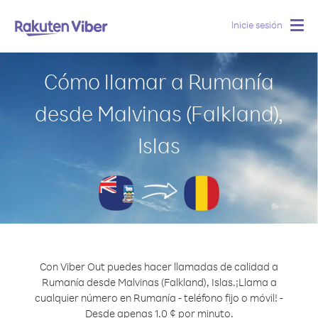
Inicie sesión
Togg
navig
Cómo llamar a Rumanía
desde Malvinas (Falkland),
Islas
Con Viber Out puedes hacer llamadas de calidad a
Rumanía desde Malvinas (Falkland), Islas.
¡Llama a
cualquier número en Rumanía - teléfono fijo o móvil! -
Desde apenas 1.0 ¢ por minuto.