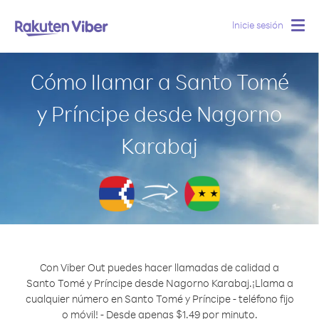
Inicie sesión
Togg
navig
Cómo llamar a Santo Tomé
y Príncipe desde Nagorno
Karabaj
Con Viber Out puedes hacer llamadas de calidad a
Santo Tomé y Príncipe desde Nagorno Karabaj.
¡Llama a
cualquier número en Santo Tomé y Príncipe - teléfono fijo
o móvil! - Desde apenas $1.49 por minuto.