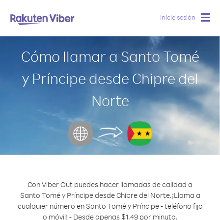
Inicie sesión
Togg
navig
Cómo llamar a Santo Tomé
y Príncipe desde Chipre del
Norte
Con Viber Out puedes hacer llamadas de calidad a
Santo Tomé y Príncipe desde Chipre del Norte.
¡Llama a
cualquier número en Santo Tomé y Príncipe - teléfono fijo
o móvil! - Desde apenas $1.49 por minuto.