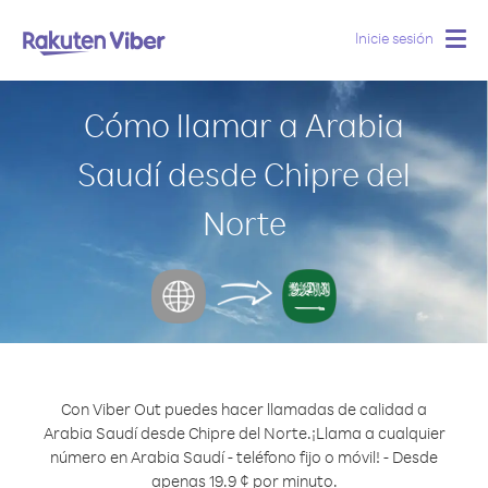
Inicie sesión
Togg
navig
Cómo llamar a Arabia
Saudí desde Chipre del
Norte
Con Viber Out puedes hacer llamadas de calidad a
Arabia Saudí desde Chipre del Norte.
¡Llama a cualquier
número en Arabia Saudí - teléfono fijo o móvil! - Desde
apenas 19.9 ¢ por minuto.