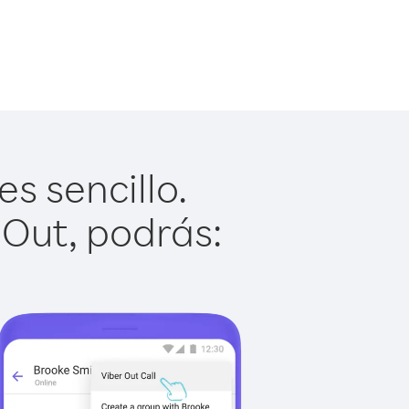
s sencillo.
 Out, podrás: