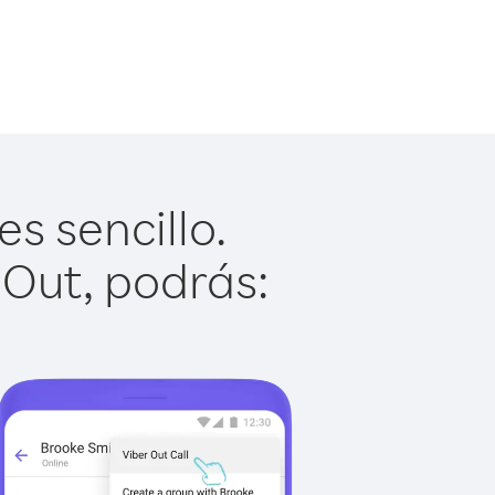
s sencillo.
 Out, podrás: