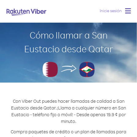
Inicie sesión
Togg
navig
Cómo llamar a San
Eustacio desde Qatar
Con Viber Out puedes hacer llamadas de calidad a San
Eustacio desde Qatar.
¡Llama a cualquier número en San
Eustacio - teléfono fijo o móvil! - Desde apenas 19.9 ¢ por
minuto.
Compra paquetes de crédito o un plan de llamadas para