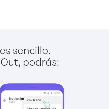
s sencillo.
 Out, podrás: